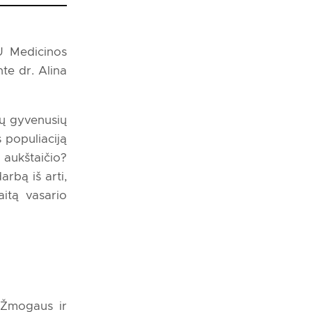
U Medicinos
te dr. Alina
etų gyvenusių
 populiaciją
 aukštaičio?
arbą iš arti,
itą vasario
o Žmogaus ir