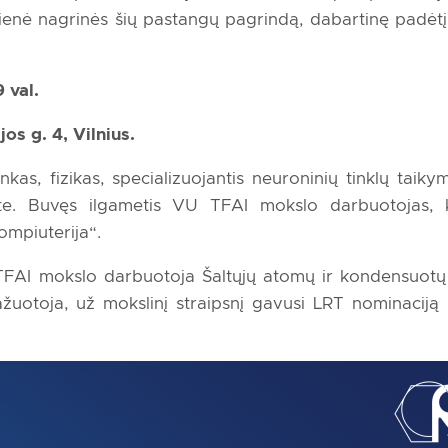
enė nagrinės šių pastangų pagrindą, dabartinę padėtį 
9 val.
os g. 4, Vilnius.
as, fizikas, specializuojantis neuroninių tinklų taikym
itute. Buvęs ilgametis VU TFAI mokslo darbuotojas, 
ompiuterija“.
FAI mokslo darbuotoja Šaltųjų atomų ir kondensuotų 
žuotoja, už mokslinį straipsnį gavusi LRT nominaciją 