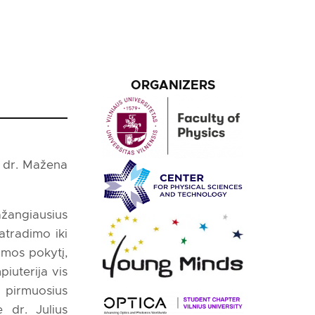
ORGANIZERS
r dr. Mažena
žangiausius
atradimo iki
gmos pokytį,
iuterija vis
t pirmuosius
e dr. Julius