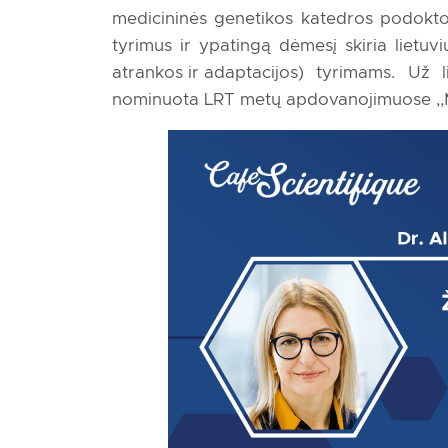
medicininės genetikos katedros podokto
tyrimus ir ypatingą dėmesį skiria lietuv
atrankos ir adaptacijos) tyrimams. Už
nominuota LRT metų apdovanojimuose ,,M