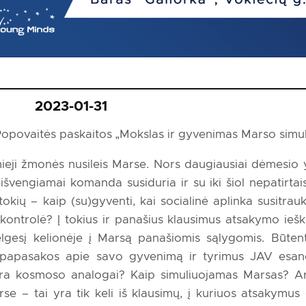
2023-01-31
 Popovaitės paskaitos „Mokslas ir gyvenimas Marso simuli
ieji žmonės nusileis Marse. Nors daugiausiai dėmesio 
švengiamai komanda susiduria ir su iki šiol nepatirtais 
okių – kaip (su)gyventi, kai socialinė aplinka susitrauk
s kontrolė? Į tokius ir panašius klausimus atsakymo ieš
elgesį kelionėje į Marsą panašiomis sąlygomis. Būten
tė papasakos apie savo gyvenimą ir tyrimus JAV esan
ra kosmoso analogai? Kaip simuliuojamas Marsas? A
se – tai yra tik keli iš klausimų, į kuriuos atsakymus