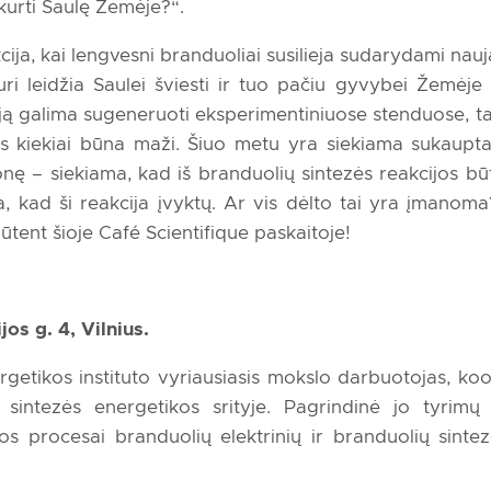
urti Saulę Žemėje?“.
cija, kai lengvesni branduoliai susilieja sudarydami nau
uri leidžia Saulei šviesti ir tuo pačiu gyvybei Žemėje a
iją galima sugeneruoti eksperimentiniuose stenduose, ta
gijos kiekiai būna maži. Šiuo metu yra siekiama sukaupt
ramonę – siekiama, kad iš branduolių sintezės reakcijos 
a, kad ši reakcija įvyktų. Ar vis dėlto tai yra įmanom
tent šioje Café Scientifique paskaitoje!
.
os g. 4, Vilnius.
rgetikos instituto vyriausiasis mokslo darbuotojas, koo
sintezės energetikos srityje. Pagrindinė jo tyrimų 
s procesai branduolių elektrinių ir branduolių sintez