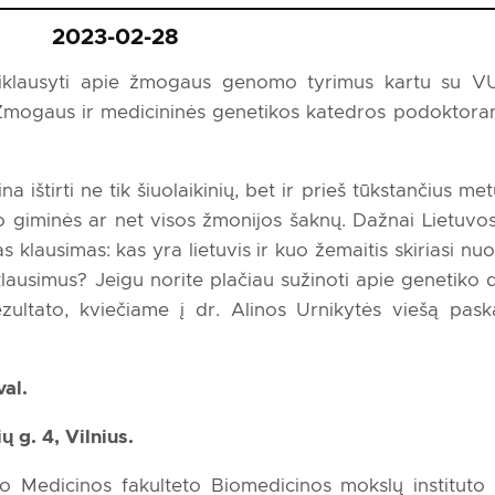
2023-02-28
siklausyti apie žmogaus genomo tyrimus kartu su V
 Žmogaus ir medicininės genetikos katedros podoktoran
a ištirti ne tik šiuolaikinių, bet ir prieš tūkstančius m
 giminės ar net visos žmonijos šaknų. Dažnai Lietuvos
lausimas: kas yra lietuvis ir kuo žemaitis skiriasi nuo
 klausimus? Jeigu norite plačiau sužinoti apie genetiko d
ltato, kviečiame į dr. Alinos Urnikytės viešą paska
val.
 g. 4, Vilnius.
eto Medicinos fakulteto Biomedicinos mokslų institut