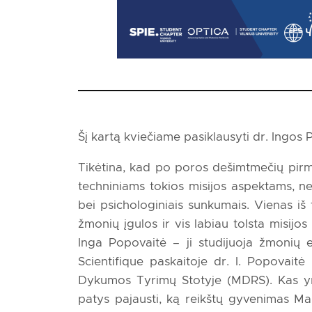
Šį kartą kviečiame pasiklausyti dr. Ingos
Tikėtina, kad po poros dešimtmečių pirm
techniniams tokios misijos aspektams, nei
bei psichologiniais sunkumais. Vienas iš t
žmonių įgulos ir vis labiau tolsta misijo
Inga Popovaitė – ji studijuoja žmonių 
Scientifique paskaitoje dr. I. Popovai
Dykumos Tyrimų Stotyje (MDRS). Kas y
patys pajausti, ką reikštų gyvenimas Mar