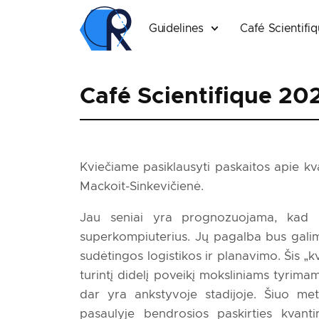
Guidelines
Café Scientifi
Café Scientifique 20
Kviečiame pasiklausyti paskaitos apie kv
Mackoit-Sinkevičienė.
Jau seniai yra prognozuojama, kad kv
superkompiuterius. Jų pagalba bus galima
sudėtingos logistikos ir planavimo. Šis „
turintį didelį poveikį moksliniams tyrimam
dar yra ankstyvoje stadijoje. Šiuo met
pasaulyje bendrosios paskirties kvanti