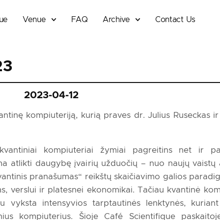
que
Venue
FAQ
Archive
Contact Us
23
2023-04-12
antinę kompiuteriją, kurią praves dr. Julius Ruseckas i
antiniai kompiuteriai žymiai pagreitins net ir pa
 atlikti daugybę įvairių užduočių – nuo naujų vaistų 
kvantinis pranašumas“ reikštų skaičiavimo galios paradi
s, verslui ir platesnei ekonomikai. Tačiau kvantinė komp
u vyksta intensyvios tarptautinės lenktynės, kurian
nius kompiuterius. Šioje Café Scientifique paskaitoj