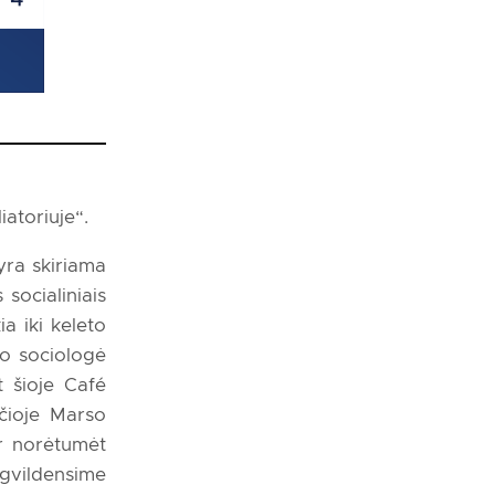
atoriuje“.
yra skiriama
socialiniais
ia iki keleto
ko sociologė
t šioje Café
čioje Marso
r norėtumėt
 gvildensime