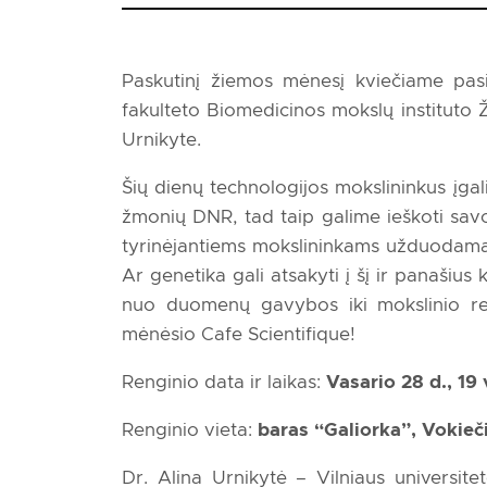
Paskutinį žiemos mėnesį kviečiame pa
fakulteto Biomedicinos mokslų instituto
Urnikyte.
Šių dienų technologijos mokslininkus įgalin
žmonių DNR, tad taip galime ieškoti savo
tyrinėjantiems mokslininkams užduodamas k
Ar genetika gali atsakyti į šį ir panašius
nuo duomenų gavybos iki mokslinio rezu
mėnėsio Cafe Scientifique!
Renginio data ir laikas:
Vasario 28 d., 19 
Renginio vieta:
baras “Galiorka”, Vokiečių
Dr. Alina Urnikytė – Vilniaus universit