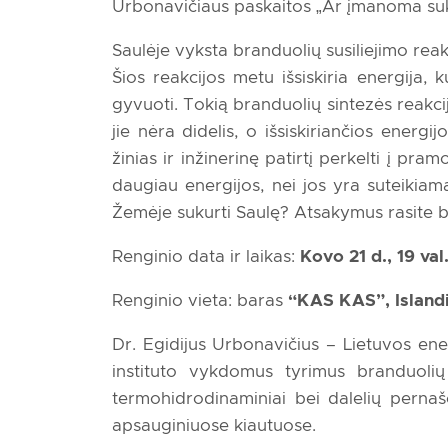
Urbonavičiaus paskaitos „Ar įmanoma suk
Saulėje vyksta branduolių susiliejimo reak
Šios reakcijos metu išsiskiria energija, k
gyvuoti. Tokią branduolių sintezės reakc
jie nėra didelis, o išsiskiriančios ener
žinias ir inžinerinę patirtį perkelti į p
daugiau energijos, nei jos yra suteikiam
Žemėje sukurti Saulę? Atsakymus rasite bū
Renginio data ir laikas:
Kovo 21 d., 19 val
Renginio vieta: baras
“KAS KAS”, Islandij
Dr. Egidijus Urbonavičius – Lietuvos ene
instituto vykdomus tyrimus branduolių 
termohidrodinaminiai bei dalelių pernašo
apsauginiuose kiautuose.