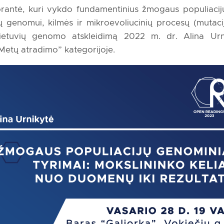
rantė, kuri vykdo fundamentinius žmogaus populiacij
ių genomui, kilmės ir mikroevoliucinių procesų (mutaci
 lietuvių genomo atskleidimą 2022 m. dr. Alina Ur
etų atradimo” kategorijoje.