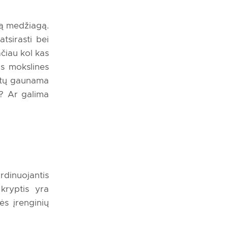
ją medžiagą.
tsirasti bei
čiau kol kas
as mokslines
būtų gaunama
a? Ar galima
rdinuojantis
kryptis yra
ės įrenginių