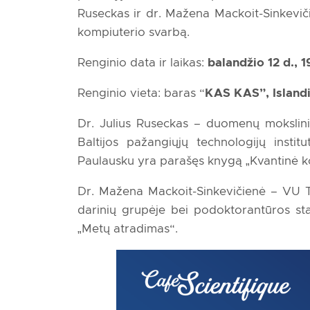
Ruseckas ir dr. Mažena Mackoit-Sinkeviči
kompiuterio svarbą.
Renginio data ir laikas:
balandžio 12 d., 1
Renginio vieta: baras “
KAS KAS”, Islandij
Dr. Julius Ruseckas – duomenų mokslinink
Baltijos pažangiųjų technologijų inst
Paulausku yra parašęs knygą „Kvantinė k
Dr. Mažena Mackoit-Sinkevičienė – VU T
darinių grupėje bei podoktorantūros sta
„Metų atradimas“.