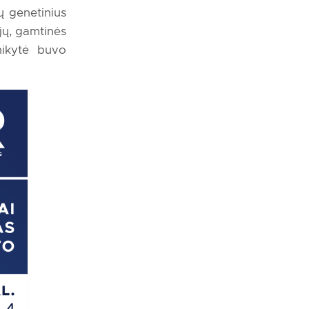
ų genetinius
jų, gamtinės
nikytė buvo