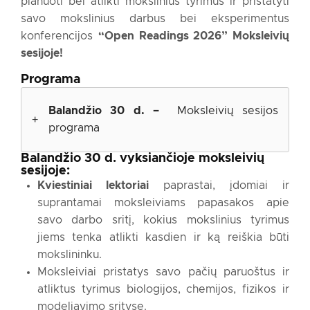
planuoti bei atlikti mokslinius tyrimus ir pristatyti
savo mokslinius darbus bei eksperimentus
konferencijos
“Open Readings 2026” Moksleivių
sesijoje!
Programa
Balandžio 30 d. –
Moksleivių sesijos
+
programa
Balandžio 30 d. vyksiančioje moksleivių
08:00
sesijoje:
Kviestiniai lektoriai
paprastai, įdomiai ir
suprantamai moksleiviams papasakos apie
savo darbo sritį, kokius mokslinius tyrimus
jiems tenka atlikti kasdien ir ką reiškia būti
mokslininku.
09:00
Moksleiviai pristatys savo pačių paruoštus ir
atliktus tyrimus biologijos, chemijos, fizikos ir
modeliavimo srityse.