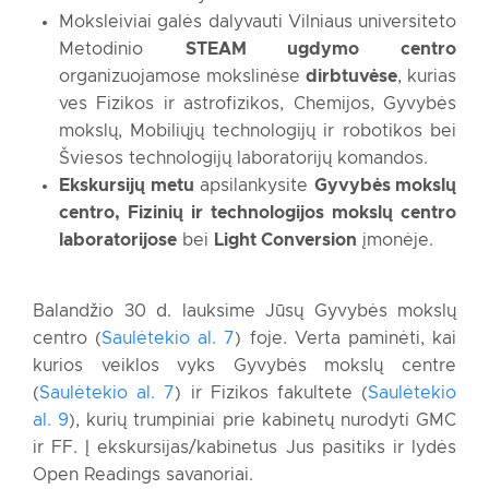
Moksleiviai galės dalyvauti Vilniaus universiteto
Metodinio
STEAM ugdymo centro
10:00
organizuojamose mokslinėse
dirbtuvėse
, kurias
Registracija Gyvybės mokslų centro (GMC) foje
ves Fizikos ir astrofizikos, Chemijos, Gyvybės
mokslų, Mobiliųjų technologijų ir robotikos bei
Šviesos technologijų laboratorijų komandos.
Edita Stonkutė (GMC R401)
Astronomų darbas: kaip tyrinėjame
Ekskursijų metu
apsilankysite
Gyvybės mokslų
Visatą šiandien?
centro, Fizinių ir technologijos mokslų centro
Teorinės fizikos ir astronomijos
institutas
laboratorijose
bei
Light Conversion
įmonėje.
10:30 - 11:00
11:00
Balandžio 30 d. lauksime Jūsų Gyvybės mokslų
Plakatų sesija NFTMC
centro (
Saulėtekio al. 7
) foje. Verta paminėti, kai
kurios veiklos vyks Gyvybės mokslų centre
(
Saulėtekio al. 7
) ir Fizikos fakultete (
Saulėtekio
12:00
al. 9
), kurių trumpiniai prie kabinetų nurodyti GMC
Dirbtuvės #1
Ekskursija #1
ir FF. Į ekskursijas/kabinetus Jus pasitiks ir lydės
Daugiau >>
Daugiau >>
Open Readings savanoriai.