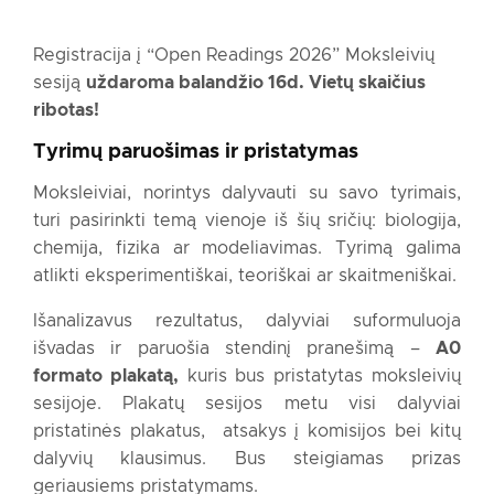
Registracija į “Open Readings 2026” Moksleivių
sesiją
uždaroma balandžio 16d.
Vietų skaičius
ribotas!
Tyrimų paruošimas ir pristatymas
Moksleiviai, norintys dalyvauti su savo tyrimais,
turi pasirinkti temą vienoje iš šių sričių: biologija,
chemija, fizika ar modeliavimas. Tyrimą galima
atlikti eksperimentiškai, teoriškai ar skaitmeniškai.
Išanalizavus rezultatus, dalyviai suformuluoja
išvadas ir paruošia stendinį pranešimą –
A0
formato plakatą,
kuris bus pristatytas moksleivių
sesijoje. Plakatų sesijos metu visi dalyviai
pristatinės plakatus, atsakys į komisijos bei kitų
dalyvių klausimus. Bus steigiamas prizas
geriausiems pristatymams.