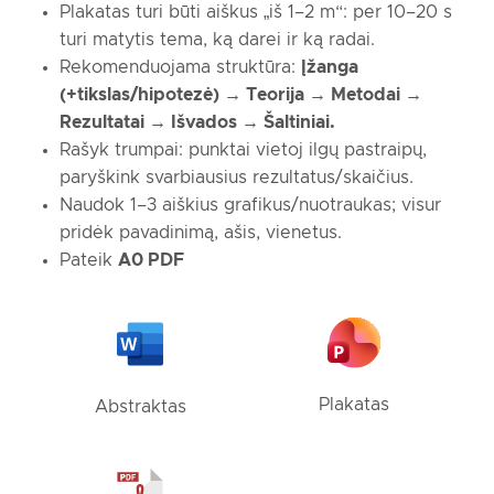
Plakatas turi būti aiškus „iš 1–2 m“: per 10–20 s
turi matytis tema, ką darei ir ką radai.
Rekomenduojama struktūra:
Įžanga
(+tikslas/hipotezė) → Teorija → Metodai →
Rezultatai → Išvados → Šaltiniai.
Rašyk trumpai: punktai vietoj ilgų pastraipų,
paryškink svarbiausius rezultatus/skaičius.
Naudok 1–3 aiškius grafikus/nuotraukas; visur
pridėk pavadinimą, ašis, vienetus.
Pateik
A0 PDF
Plakatas
Abstraktas