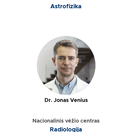
15:30 - 16:00
Astrofizika
16:00
Einaras Sipavičius (GMC R401)
Medžiagų kūrimas ir tyrimas
kompiuterio ekrane – kaip tai veikia?
Cheminės fizikos institutas
16:00 - 16:30
Uždarymas GMC R401
17:00
18:00
Dr. Jonas Venius
Nacionalinis vėžio centras
Radiologija